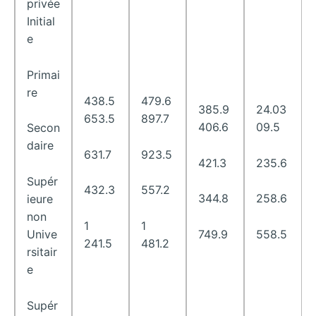
privée
Initial
e
Primai
re
438.5
479.6
385.9
24.03
653.5
897.7
406.6
09.5
Secon
daire
631.7
923.5
421.3
235.6
Supér
432.3
557.2
344.8
258.6
ieure
non
1
1
Unive
749.9
558.5
241.5
481.2
rsitair
e
Supér