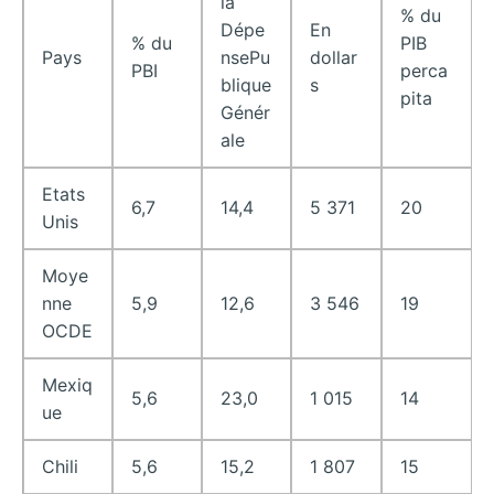
la
% du
Dépe
En
% du
PIB
Pays
nsePu
dollar
PBI
perca
blique
s
pita
Génér
ale
Etats
6,7
14,4
5 371
20
Unis
Moye
nne
5,9
12,6
3 546
19
OCDE
Mexiq
5,6
23,0
1 015
14
ue
Chili
5,6
15,2
1 807
15