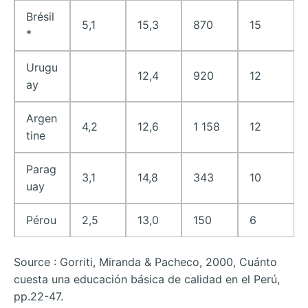
Brésil
5,1
15,3
870
15
*
Urugu
12,4
920
12
ay
Argen
4,2
12,6
1 158
12
tine
Parag
3,1
14,8
343
10
uay
Pérou
2,5
13,0
150
6
Source : Gorriti, Miranda & Pacheco, 2000, Cuánto
cuesta una educación básica de calidad en el Perú,
pp.22-47.