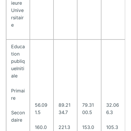
ieure
Unive
rsitair
e
Educa
tion
publiq
ueIniti
ale
Primai
re
56.09
89.21
79.31
32.06
1.5
34.7
00.5
6.3
Secon
daire
160.0
221.3
153.0
105.3