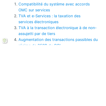
Compatibilité du système avec accords
OMC sur services
TVA et e-Services : la taxation des
services électroniques
TVA à la transaction électronique à de non-
assujetti par de tiers
Augmentation des transactions passibles du
régime de 259B du CGI
Opérations des articles 259 A et B du Code
général des impôts
Les régimes territoriaux de la TVA française
Vous pouvez consulter tous
les pages de ce
mémoire ici.
Si le bouton de téléchargement ne répond pas,