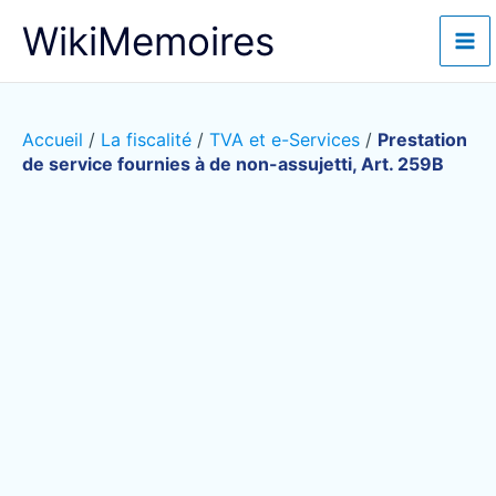
Aller
WikiMemoires
au
contenu
Accueil
/
La fiscalité
/
TVA et e-Services
/
Prestation
de service fournies à de non-assujetti, Art. 259B