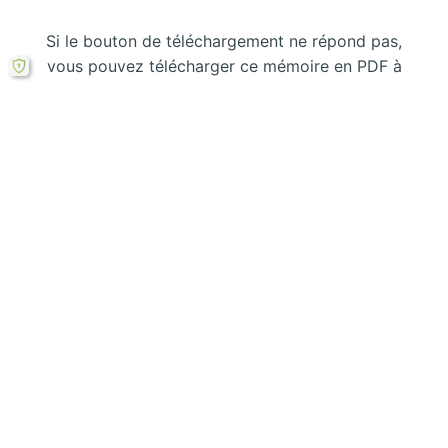
Si le bouton de téléchargement ne répond pas,
vous pouvez télécharger ce mémoire en PDF à
partir cette
formule ici
.
Laisser un commentaire
Votre adresse courriel ne sera pas publiée.
Les
champs obligatoires sont indiqués avec
*
Écrivez
ici…