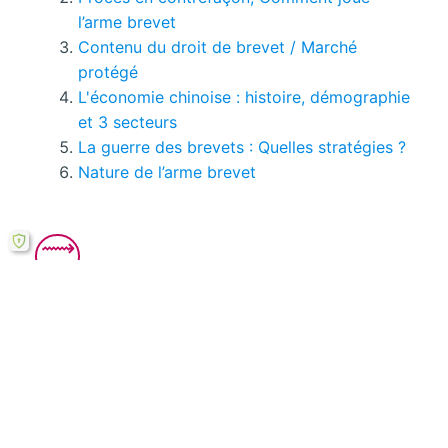
l’arme brevet
Contenu du droit de brevet / Marché
protégé
L'économie chinoise : histoire, démographie
et 3 secteurs
La guerre des brevets : Quelles stratégies ?
Nature de l’arme brevet
Vous pouvez consulter tous
les pages de ce
mémoire ici.
Si le bouton de téléchargement ne répond pas,
vous pouvez télécharger ce mémoire en PDF à
partir cette
formule ici
.