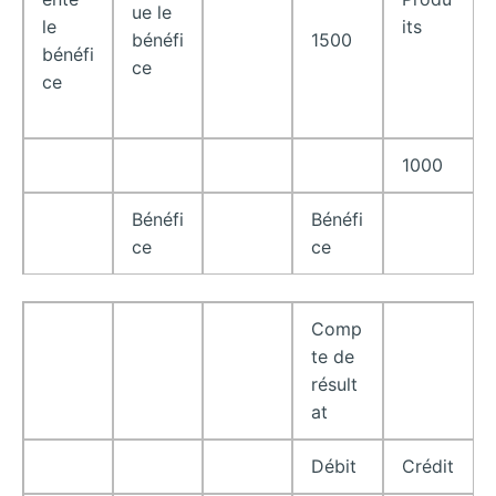
ue le
its
le
bénéfi
1500
bénéfi
ce
ce
1000
Bénéfi
Bénéfi
ce
ce
Comp
te de
résult
at
Débit
Crédit