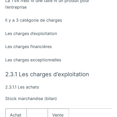
La TVA n’est ni une taxe ni un produit pour
l’entreprise
Il y a 3 catégorie de charges
Les charges d’exploitation
Les charges financières
Les charges exceptionnelles
2.3.1 Les charges d’exploitation
2.3.1.1 Les achats
Stock marchandise (bilan)
Achat
Vente