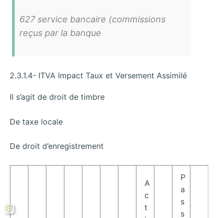
627 service bancaire (commissions
reçus par la banque
2.3.1.4- ITVA Impact Taux et Versement Assimilé
Il s’agit de droit de timbre
De taxe locale
De droit d’enregistrement
P
A
a
c
s
t
s