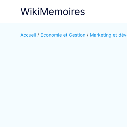
Aller
WikiMemoires
au
contenu
Accueil
/
Economie et Gestion
/
Marketing et dé