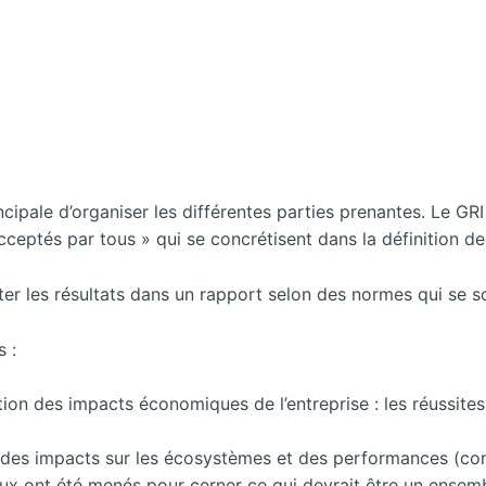
cipale d’organiser les différentes parties prenantes. Le GRI s
ptés par tous » qui se concrétisent dans la définition des
er les résultats dans un rapport selon des normes qui se s
 :
ion des impacts économiques de l’entreprise : les réussites 
 des impacts sur les écosystèmes et des performances (co
aux ont
été menés pour cerner ce qui devrait être un ensembl