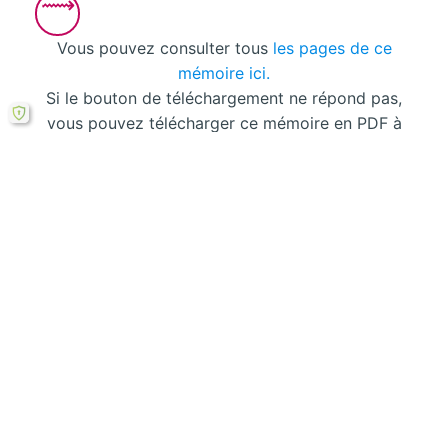
Vous pouvez consulter tous
les pages de ce
mémoire ici.
Si le bouton de téléchargement ne répond pas,
vous pouvez télécharger ce mémoire en PDF à
partir cette
formule ici
.
Laisser un commentaire
Votre adresse courriel ne sera pas publiée.
Les
champs obligatoires sont indiqués avec
*