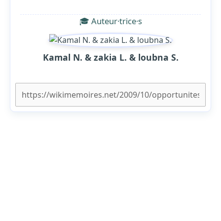
🎓 Auteur·trice·s
Kamal N. & zakia L. & loubna S.