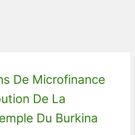
ns De Microfinance
bution De La
exemple Du Burkina