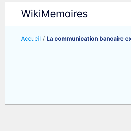
Aller
WikiMemoires
au
contenu
Accueil
/
La communication bancaire ex