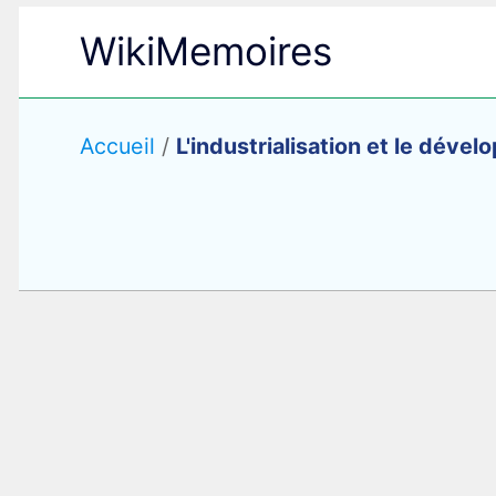
Aller
WikiMemoires
au
contenu
Accueil
/
L'industrialisation et le déve