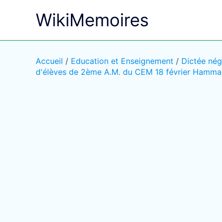
Aller
WikiMemoires
au
contenu
Accueil
/
Education et Enseignement
/
Dictée nég
d'élèves de 2ème A.M. du CEM 18 février Ham