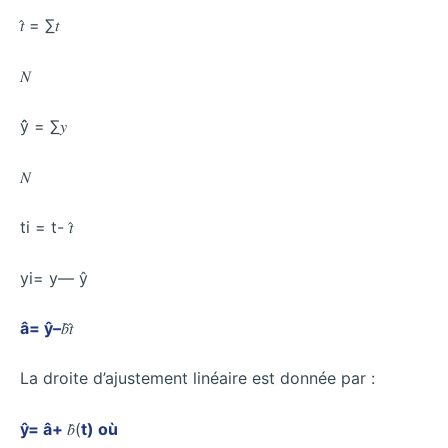
𝑡̂ = ∑𝑡
𝑁
ŷ̂ = ∑𝑦
𝑁
ti = t- 𝑡̂
yi= y— ŷ
â= ŷ–
𝑏̂𝑡̂
La droite d’ajustement linéaire est donnée par :
ŷ= â+
𝑏̂(
t) où