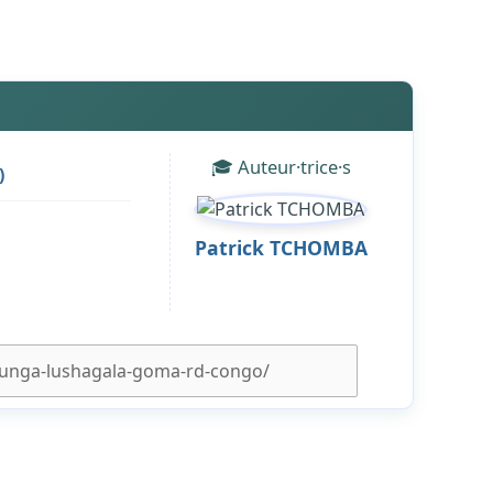
🎓 Auteur·trice·s
)
Patrick TCHOMBA