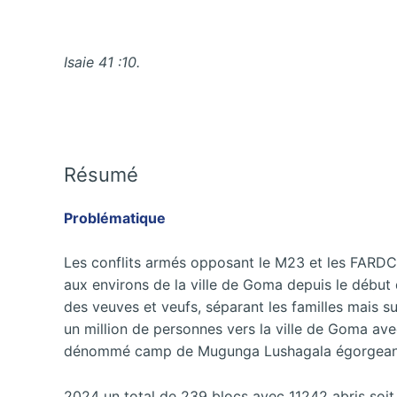
Isaie 41 :10.
Résumé
Problématique
Les conflits armés opposant le M23 et les FARDC 
aux environs de la ville de Goma depuis le début 
des veuves et veufs, séparant les familles mais 
un million de personnes vers la ville de Goma ave
dénommé camp de Mugunga Lushagala égorgeant
2024 un total de 239 blocs avec 11242 abris soit