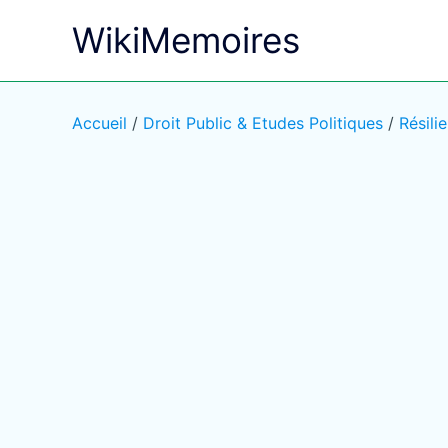
Aller
WikiMemoires
au
contenu
Accueil
/
Droit Public & Etudes Politiques
/
Résili