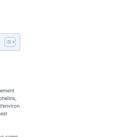
èrement
phelins,
d’environ
 est
 ce camp