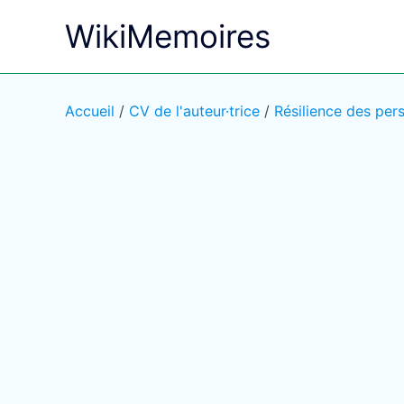
Aller
WikiMemoires
au
contenu
Accueil
/
CV de l'auteur·trice
/
Résilience des per