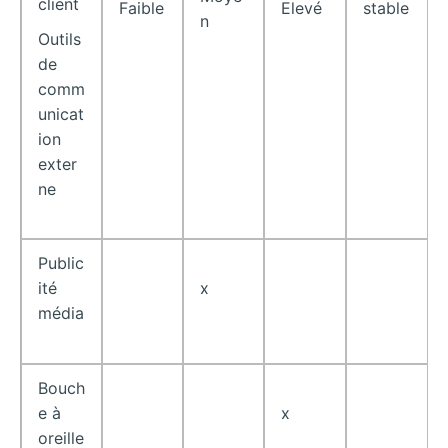
client
Faible
Elevé
stable
n
Outils
de
comm
unicat
ion
exter
ne
Public
ité
x
média
Bouch
e à
x
oreille