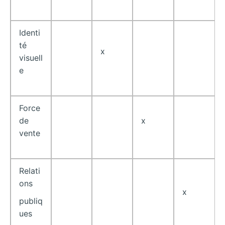
Identi
té
x
visuell
e
Force
de
x
vente
Relati
ons
x
publiq
ues