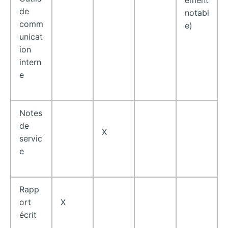
de
notabl
comm
e)
unicat
ion
intern
e
Notes
de
X
servic
e
Rapp
ort
X
écrit