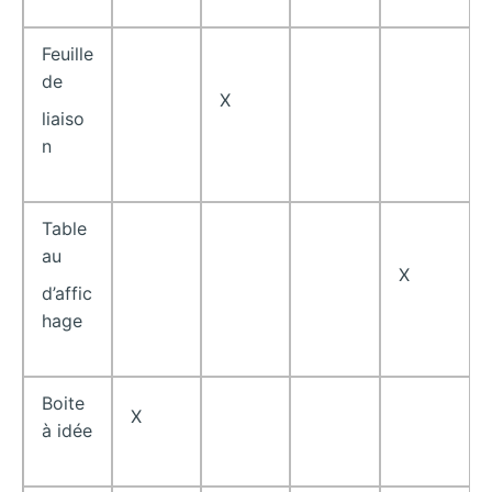
Feuille
de
X
liaiso
n
Table
au
X
d’affic
hage
Boite
X
à idée