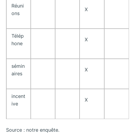
Réuni
X
ons
Télép
X
hone
sémin
X
aires
incent
X
ive
Source : notre enquête.