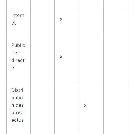
Intern
x
et
Public
ité
x
direct
e
Distri
butio
n des
x
prosp
ectus