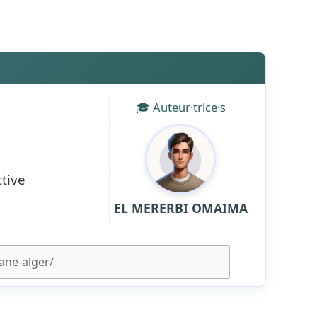
🎓 Auteur·trice·s
tive
EL MERERBI OMAIMA