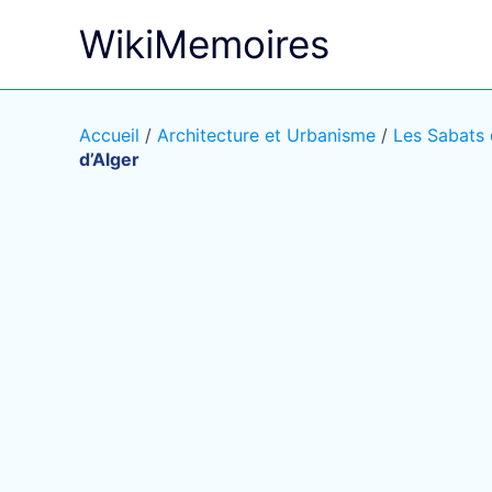
Aller
WikiMemoires
au
contenu
Accueil
/
Architecture et Urbanisme
/
Les Sabats d
d’Alger