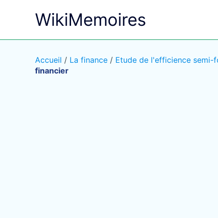
Aller
WikiMemoires
au
contenu
Accueil
/
La finance
/
Etude de l'efficience semi-
financier