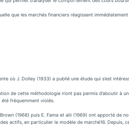
le qui permet d’analyser le comportement des cours boursier
quelle que les marchés financiers réagissent immédiatement
 où J. Dolley (1933) a publié une étude qui s’est intéressée
ation de cette méthodologie n’ont pas permis d’aboutir à un
t été fréquemment violés.
 P. Brown (1968) puis E. Fama et alii (1969) ont apporté de n
es actifs, en particulier le modèle de marché16. Depuis, c