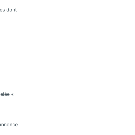
res dont
pelée «
’annonce