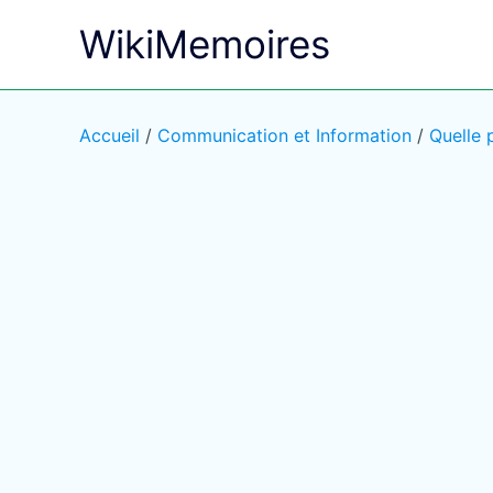
Aller
WikiMemoires
au
contenu
Accueil
/
Communication et Information
/
Quelle 