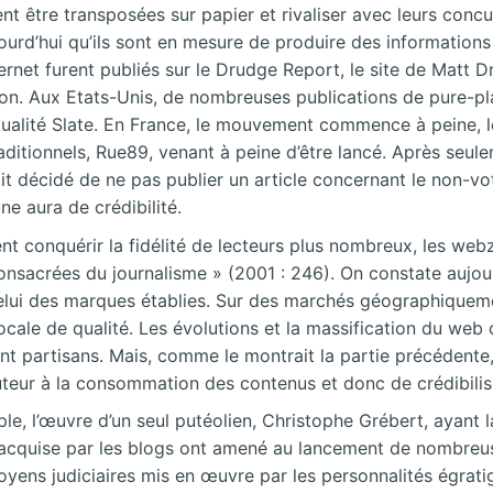
t être transposées sur papier et rivaliser avec leurs conc
urd’hui qu’ils sont en mesure de produire des informations 
ernet furent publiés sur le Drudge Report, le site de Matt D
on. Aux Etats-Unis, de nombreuses publications de pure-pla
ctualité Slate. En France, le mouvement commence à peine, 
itionnels, Rue89, venant à peine d’être lancé. Après seuleme
it décidé de ne pas publier un article concernant le non-vo
ne aura de crédibilité.
eulent conquérir la fidélité de lecteurs plus nombreux, les w
onsacrées du journalisme » (2001 : 246). On constate aujour
celui des marques établies. Sur des marchés géographiquemen
cale de qualité. Les évolutions et la massification du web
ent partisans. Mais, comme le montrait la partie précédente,
auteur à la consommation des contenus et donc de crédibilise
e, l’œuvre d’un seul putéolien, Christophe Grébert, ayant l
té acquise par les blogs ont amené au lancement de nombreuse
ens judiciaires mis en œuvre par les personnalités égratign