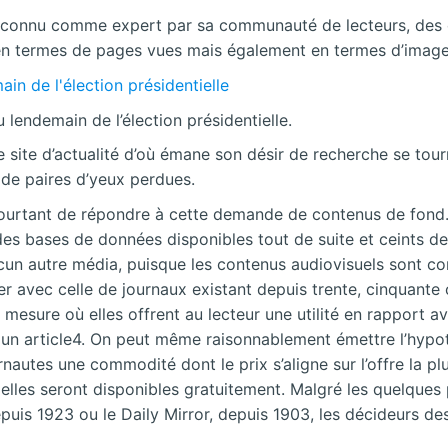
t reconnu comme expert par sa communauté de lecteurs, des
 en termes de pages vues mais également en termes d’imag
lendemain de l’élection présidentielle.
r le site d’actualité d’où émane son désir de recherche se t
 de paires d’yeux perdues.
pourtant de répondre à cette demande de contenus de fond.
es bases de données disponibles tout de suite et ceints de
ucun autre média, puisque les contenus audiovisuels sont con
ser avec celle de journaux existant depuis trente, cinquante
esure où elles offrent au lecteur une utilité en rapport ave
un article4. On peut même raisonnablement émettre l’hypot
nautes une commodité dont le prix s’aligne sur l’offre la plu
 elles seront disponibles gratuitement. Malgré les quelque
uis 1923 ou le Daily Mirror, depuis 1903, les décideurs des