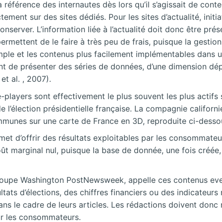
la référence des internautes dès lors qu’il s’agissait de cont
ment sur des sites dédiés. Pour les sites d’actualité, init
onserver. L’information liée à l’actualité doit donc être prés
rmettent de le faire à très peu de frais, puisque la gestio
mple et les contenus plus facilement implémentables dans un
nt de présenter des séries de données, d’une dimension dép
et al. , 2007).
layers sont effectivement le plus souvent les plus actifs 
 l’élection présidentielle française. La compagnie californi
communes sur une carte de France en 3D, reproduite ci-desso
t d’offrir des résultats exploitables par les consommateur
coût marginal nul, puisque la base de donnée, une fois créé
roupe Washington PostNewsweek, appelle ces contenus eve
ltats d’élections, des chiffres financiers ou des indicateu
ans le cadre de leurs articles. Les rédactions doivent don
our les consommateurs.