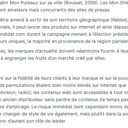
cquérir Mon Puteaux sur sa ville (Roussel, 2006). Les Mon O
ent amateurs mais concurrents des sites de presse.
 être amené à sortir de son territoire géographique (Kebbel
ale, il peut lancer des produits sur internet et ainsi dépas
andidat.com durant la campagne menant à l’élection président
teurs uniques, la majorité en provenance de la région parisi
s, les marques d’actualité doivent néanmoins fournir à leurs 
 à engranger les fruits d’un marché créé par elles.
 sur la fidélité de leurs clients à leur marque et sur le pou
 permutations étaient bien moins élevés sur internet que dan
lévision, radio), les contenus web sont accessibles à tout 
ancien distributeur sans perdre de contenus (le temps passé
faire d’arbitrage. Le risque immédiat tient cependant moins
 changer de style de vie également, mais plutôt dans la pos
nc d’autant son rôle de leader.