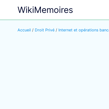
Aller
WikiMemoires
au
contenu
Accueil
/
Droit Privé
/
Internet et opérations banc