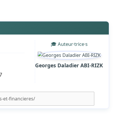
🎓 Auteur·trice·s
Georges Daladier ABI-RIZK
7