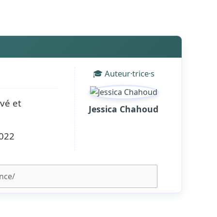
🎓 Auteur·trice·s
ivé et
Jessica Chahoud
2022