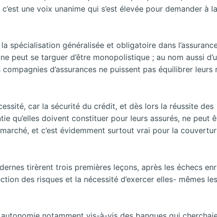
, c’est une voix unanime qui s’est élevée pour demander à
la spécialisation généralisée et obligatoire dans l’assuranc
e peut se targuer d’être monopolistique ; au nom aussi d’un
s compagnies d’assurances ne puissent pas équilibrer leurs ré
essité, car la sécurité du crédit, et dès lors la réussite des
e qu’elles doivent constituer pour leurs assurés, ne peut ê
marché, et c’est évidemment surtout vrai pour la couvertu
dernes tirèrent trois premières leçons, après les échecs enr
ction des risques et la nécessité d’exercer elles- mêmes le
n autonomie notamment vis-à-vis des banques qui cherchai