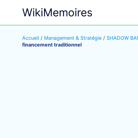
Aller
WikiMemoires
au
contenu
Accueil
/
Management & Stratégie
/
SHADOW BANKI
financement traditionnel