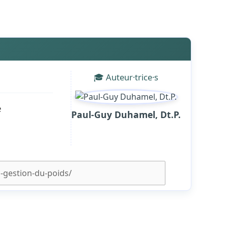
🎓 Auteur·trice·s
e
Paul-Guy Duhamel, Dt.P.