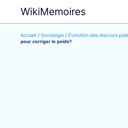
Aller
WikiMemoires
au
contenu
Accueil
/
Sociologie
/
Évolution des discours pub
pour corriger le poids?