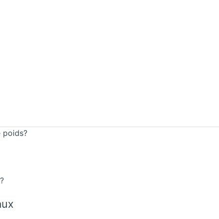
e poids?
s?
aux