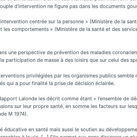
ouple d’intervention ne figure pas dans les documents go
l’intervention centrée sur la personne » (Ministère de la sa
e et les comportements » (Ministère de la santé et des servi
 dans une perspective de prévention des maladies coronarie
 la participation de masse à des loisirs que sur celui des 
interventions privilégiées par les organismes publics semble 
és qui a pour finalité la prise de décision éclairée.
le Rapport Lalonde les décrit comme étant « l’ensemble de dé
ssions sur leur propre santé, en somme les facteurs sur les
nde M 1974).
té éducative en santé mais aussi le soutien au développem
spensables à la vie. […] Elle permet aux gens d’exercer un pl