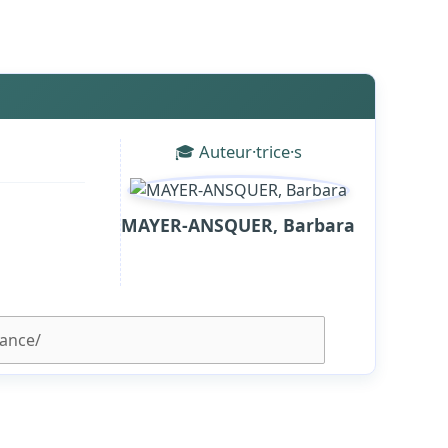
🎓 Auteur·trice·s
MAYER-ANSQUER, Barbara