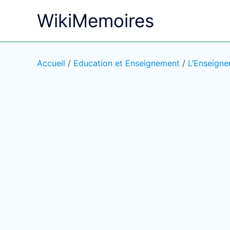
Aller
WikiMemoires
au
contenu
Accueil
/
Education et Enseignement
/
L’Enseigne