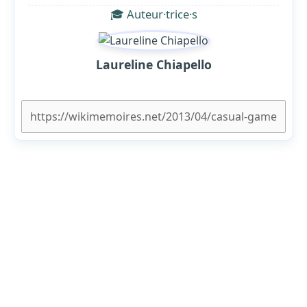
🎓 Auteur·trice·s
Laureline Chiapello