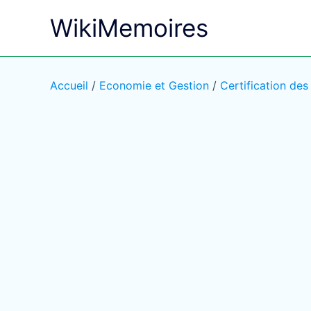
Aller
WikiMemoires
au
contenu
Accueil
/
Economie et Gestion
/
Certification de