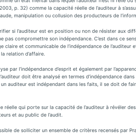
comme un état mental dans lequel l’auditeur n’est ni relié ou
 (2003, p. 32) comme la capacité réelle de l’auditeur à s’as
fraude, manipulation ou collusion des producteurs de l’infor
rifier si l’auditeur est en position ou non de résister aux
 ne pas compromettre son indépendance. C’est dans ce sens
claire et communicable de l’indépendance de l’auditeur et af
a relation d’affaire.
alyse par l’indépendance d’esprit et également par l’appar
l’auditeur doit être analysé en termes d’indépendance dans
n auditeur est indépendant dans les faits, il se doit de fa
réelle qui porte sur la capacité de l’auditeur à révéler de
eurs et au public de l’audit.
sible de solliciter un ensemble de critères recensés par Prat