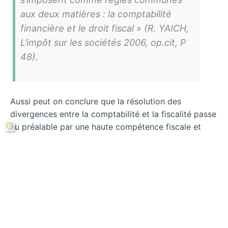
aux deux matières : la comptabilité
financière et le droit fiscal » (R. YAICH,
L’impôt sur les sociétés 2006, op.cit, P
48).
Aussi peut on conclure que la résolution des
divergences entre la comptabilité et la fiscalité passe
au préalable par une haute compétence fiscale et
comptable.
Au delà, le principe de l’autonomie du droit fiscal
amène l’entreprise à procéder à l’application de la
prescription fiscale au détriment de celle comptable
à chaque fois ou il y a une divergence et cela en
procédant aux retraitements et ajustements