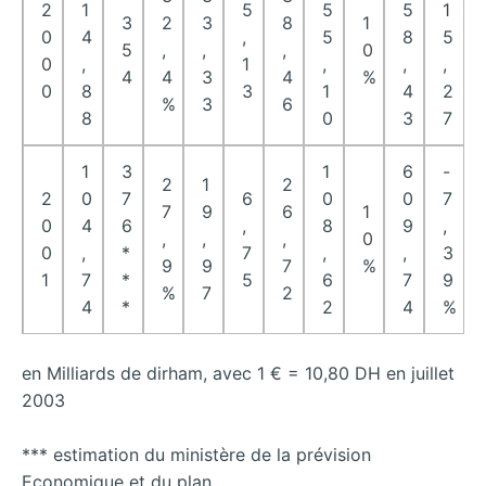
2
1
5
5
5
1
3
2
3
8
1
0
4
,
5
8
5
5
,
,
,
0
0
,
1
,
,
,
4
4
3
4
%
0
8
3
1
4
2
%
3
6
8
0
3
7
1
3
1
6
-
2
1
2
2
0
7
6
0
0
7
7
9
6
1
0
4
6
,
8
9
,
,
,
,
0
0
,
*
7
,
,
3
9
9
7
%
1
7
*
5
6
7
9
%
7
2
4
*
2
4
%
en Milliards de dirham, avec 1 € = 10,80 DH en juillet
2003
*** estimation du ministère de la prévision
Economique et du plan