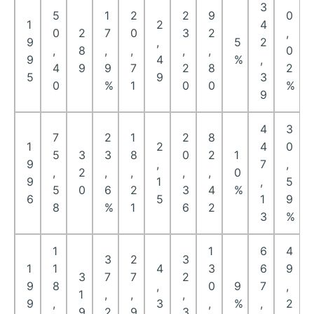
3
5
1
2
2
9
0
1
2
4
0
2
7
0
3
2
,
9
,
5
2
,
8
,
,
,
,
0
9
4
%
,
4
9
9
7
2
8
2
5
9
3
0
%
1
0
0
%
9
4
3
7
2
1
2
8
1
2
4
0
5
3
3
8
0
2
1
9
,
7
,
,
2
,
,
,
,
0
9
1
,
5
5
0
6
2
3
4
%
6
5
1
9
8
%
1
6
2
3
%
1
1
6
4
3
2
3
1
1
4
3
6
9
3
7
7
2
9
8
,
0
9
7
,
1
,
,
,
9
,
3
,
%
,
2
9
2
9
3