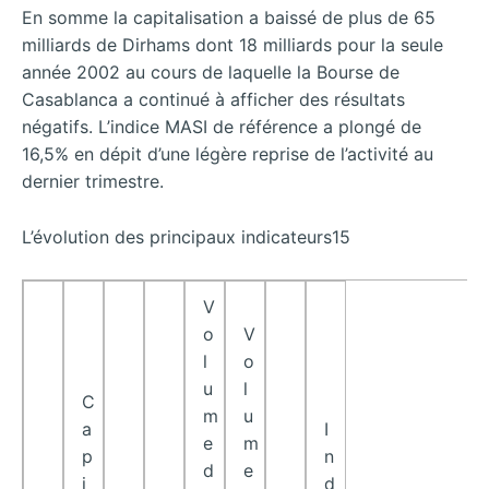
En somme la capitalisation a baissé de plus de 65
milliards de Dirhams dont 18 milliards pour la seule
année 2002 au cours de laquelle la Bourse de
Casablanca a continué à afficher des résultats
négatifs. L’indice MASI de référence a plongé de
16,5% en dépit d’une légère reprise de l’activité au
dernier trimestre.
L’évolution des principaux indicateurs15
V
o
V
l
o
u
l
C
m
u
a
I
e
m
p
n
d
e
i
d