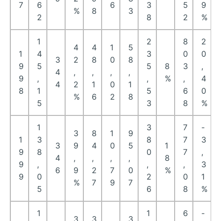
7
6
6
3
5
9
%
8
3
2
8
2
%
1
2
8
2
4
4
1
5
1
4
3
0
0
3
2
8
0
8
9
5
5
8
3
,
4
,
,
,
,
9
,
,
%
,
4
4
2
1
0
1
8
1
5
6
0
%
6
2
8
5
3
8
%
1
3
7
-
3
8
1
9
1
3
8
7
3
3
9
4
0
5
1
9
8
0
7
,
4
,
,
,
,
8
9
,
,
,
3
6
9
2
7
0
%
9
0
2
0
1
%
7
9
7
5
6
8
%
1
1
6
-
3
3
3