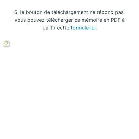
Si le bouton de téléchargement ne répond pas,
vous pouvez télécharger ce mémoire en PDF à
partir cette
formule ici
.
Laisser un commentaire
Votre adresse courriel ne sera pas publiée.
Les
champs obligatoires sont indiqués avec
*
Écrivez
ici…