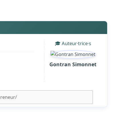
🎓 Auteur·trice·s
Gontran Simonnet