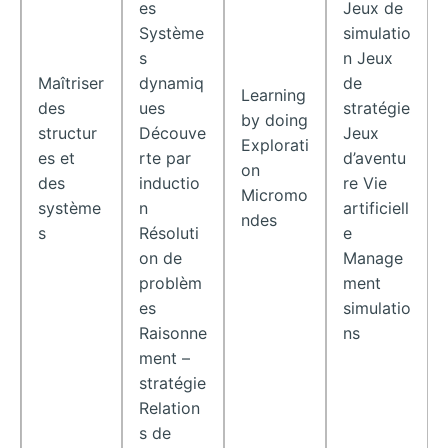
es
Jeux de
Système
simulatio
s
n Jeux
Maîtriser
dynamiq
de
Learning
des
ues
stratégie
by doing
structur
Découve
Jeux
Explorati
es et
rte par
d’aventu
on
des
inductio
re Vie
Micromo
système
n
artificiell
ndes
s
Résoluti
e
on de
Manage
problèm
ment
es
simulatio
Raisonne
ns
ment –
stratégie
Relation
s de