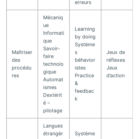
erreurs
Mécaniq
ue
Learning
Informati
by doing
que
Système
Savoir-
Maîtriser
s
Jeux de
faire
des
béhavior
réflexes
technolo
procédu
istes
Jeux
gique
res
Practice
d’action
Automat
&
ismes
feedbac
Dextérit
k
é –
pilotage
Langues
étrangèr
Système