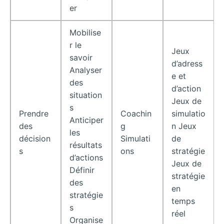
er
Mobilise
r le
Jeux
savoir
d’adress
Analyser
e et
des
d’action
situation
Jeux de
s
Prendre
Coachin
simulatio
Anticiper
des
g
n Jeux
les
décision
Simulati
de
résultats
s
ons
stratégie
d’actions
Jeux de
Définir
stratégie
des
en
stratégie
temps
s
réel
Organise