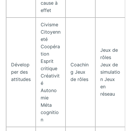
cause à
effet
Civisme
Citoyenn
eté
Coopéra
Jeux de
tion
rôles
Esprit
Dévelop
Coachin
Jeux de
critique
per des
g Jeux
simulatio
Créativit
attitudes
de rôles
n Jeux
é
en
Autono
réseau
mie
Méta
cognitio
n