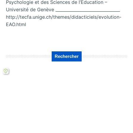
Psychologie et des Sciences de l’Education –
Université de Genève _______________________________
http://tecfa.unige.ch/themes/didacticiels/evolution-
EAO.html
Rechercher
←
Jeux vidéo et
Scénario
Compétences
Pédagogique :
transversales et
Apprendre l’Anglais
transfert
avec Le Petit
Prince | ALAO
→