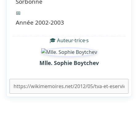
Sorbonne
📅
Année 2002-2003
🎓 Auteur·trice·s
Mlle. Sophie Boytchev