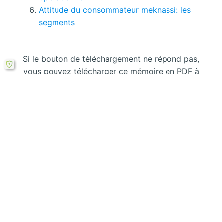
Attitude du consommateur meknassi: les
segments
Si le bouton de téléchargement ne répond pas,
vous pouvez télécharger ce mémoire en PDF à
partir cette
formule ici
.
Laisser un commentaire
Votre adresse courriel ne sera pas publiée.
Les
champs obligatoires sont indiqués avec
*