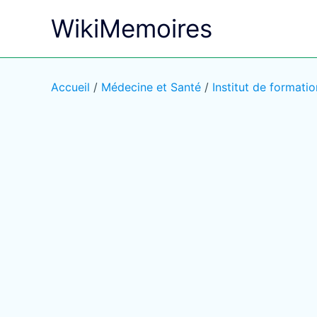
Aller
WikiMemoires
au
contenu
Accueil
/
Médecine et Santé
/
Institut de formati