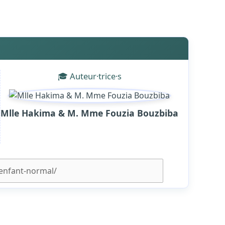
🎓 Auteur·trice·s
Mlle Hakima & M. Mme Fouzia Bouzbiba