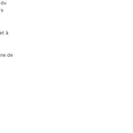
 du
rs
et à
une de