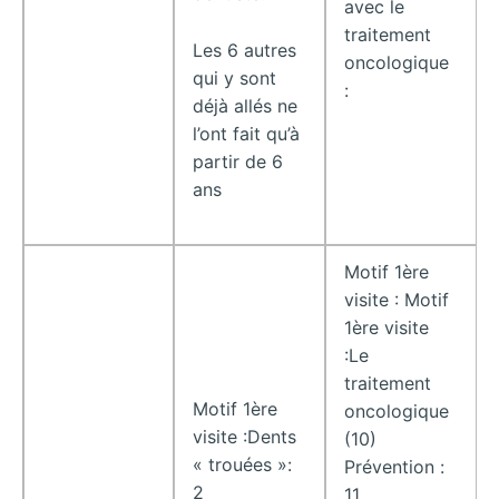
avec le
traitement
Les 6 autres
oncologique
qui y sont
:
déjà allés ne
l’ont fait qu’à
partir de 6
ans
Motif 1ère
visite : Motif
1ère visite
:Le
traitement
Motif 1ère
oncologique
visite :Dents
(10)
« trouées »:
Prévention :
2
11