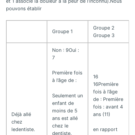
et 1 associe la douleur à la peur de l’inconnu).Nous
pouvons établir
Groupe 2
Groupe 1
Groupe 3
Non : 9Oui :
7
Première fois
16
à l’âge de :
16Première
fois à l’âge
Seulement un
de : Première
enfant de
fois : avant 4
moins de 5
Déjà allé
ans (11)
ans est allé
chez
chez le
ledentiste.
en rapport
dentiste.