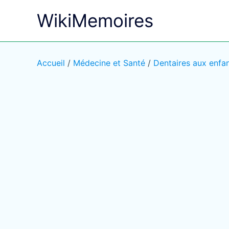
Aller
WikiMemoires
au
contenu
Accueil
/
Médecine et Santé
/
Dentaires aux enfa