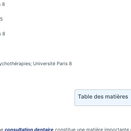
s 8
 5
s 8
chothérapies; Université Paris 8
Table des matières
ne
consultation dentaire
constitue une matière importante