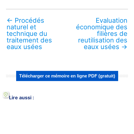
←
Procédés
Evaluation
naturel et
économique des
technique du
filières de
traitement des
reutilisation des
eaux usées
eaux usées
→
Télécharger ce mémoire en ligne PDF (gratuit)
Lire aussi :
Caractéristiques des exploitations
françaises de fruits et légumes
La main-d'œuvre familiale et l'agriculture
familiale : déf.