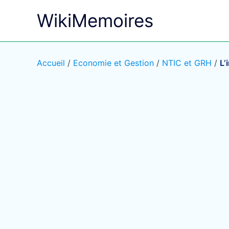
Aller
WikiMemoires
au
contenu
Accueil
/
Economie et Gestion
/
NTIC et GRH
/
L’