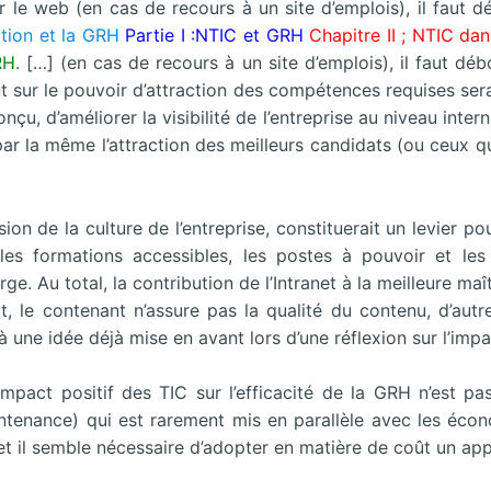
le web (en cas de recours à un site d’emplois), il faut d
tion et la GRH
Partie I :NTIC et GRH
Chapitre II ; NTIC da
RH.
[…] (en cas de recours à un site d’emplois), il faut déb
sur le pouvoir d’attraction des compétences requises serait
conçu, d’améliorer la visibilité de l’entreprise au niveau int
, par la même l’attraction des meilleurs candidats (ou ceux q
usion de la culture de l’entreprise, constituerait un levier p
r les formations accessibles, les postes à pouvoir et le
ge. Au total, la contribution de l’Intranet à la meilleure maî
t, le contenant n’assure pas la qualité du contenu, d’autr
 une idée déjà mise en avant lors d’une réflexion sur l’im
impact positif des TIC sur l’efficacité de la GRH n’est pa
nance) qui est rarement mis en parallèle avec les économ
 il semble nécessaire d’adopter en matière de coût un appr