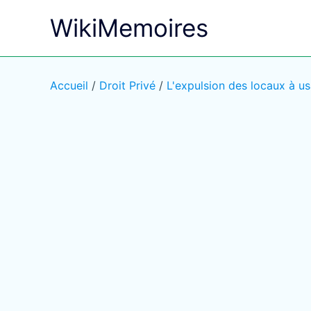
Aller
WikiMemoires
au
contenu
Accueil
/
Droit Privé
/
L'expulsion des locaux à u