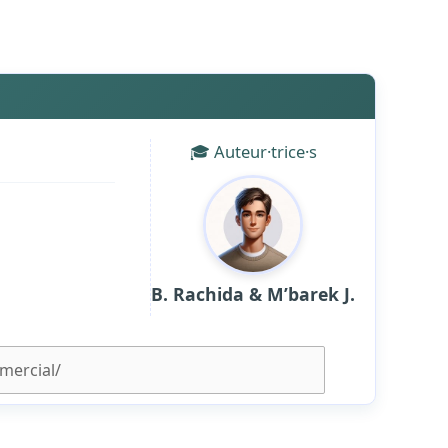
🎓 Auteur·trice·s
B. Rachida & M’barek J.