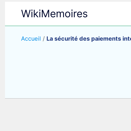
Aller
WikiMemoires
au
contenu
Accueil
/
La sécurité des paiements int