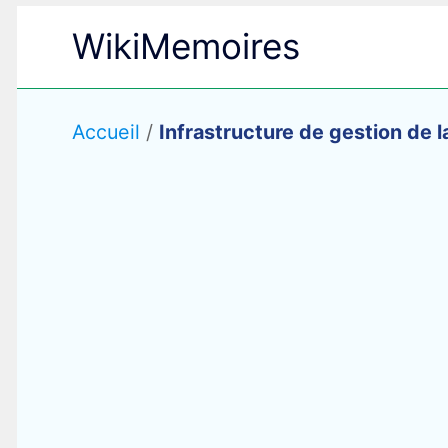
Aller
WikiMemoires
au
contenu
Accueil
/
Infrastructure de gestion de l