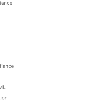
fiance
fiance
XML
tion