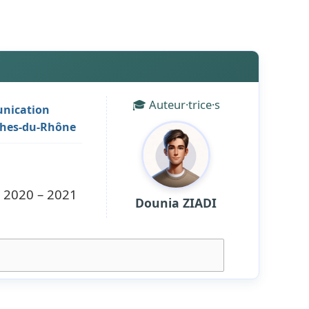
🎓 Auteur·trice·s
nication
uches-du-Rhône
- 2020 – 2021
Dounia ZIADI