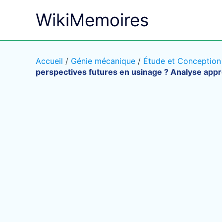
Aller
WikiMemoires
au
contenu
Accueil
/
Génie mécanique
/
Étude et Conception 
perspectives futures en usinage ? Analyse app