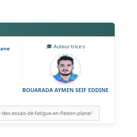
🎓 Auteur·trice·s
lane
BOUARADA AYMEN SEIF EDDINE