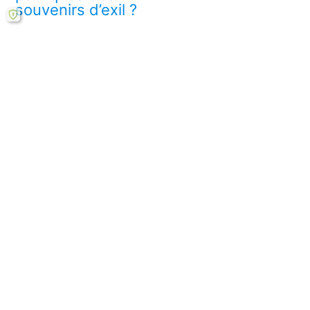
souvenirs d’exil ?
Télécharger ce mémoire en ligne PDF (gratuit)
Lire aussi :
Comment l'exil façonne l'identité des
personnages dans Saadi ?
Comment la méthodologie d'analyse
transforme notre compréhension de l'exil ?
Comment les souvenirs façonnent-ils
l'identité culturelle ?
Comment la nostalgie enrichit l'identité des
personnages ?
Quelles implications politiques des souvenirs
d'exil ?