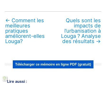
←
Comment les
Quels sont les
meilleures
impacts de
pratiques
l’urbanisation à
améliorent-elles
Louga ? Analyse
Louga?
des résultats
→
Télécharger ce mémoire en ligne PDF (gratuit)
Lire aussi :
Analyse des dynamiques territoriales à
Louga : enjeux et solutions
Comment le cadre théorique influence
l'urbanisation à Louga ?