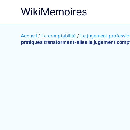
Aller
WikiMemoires
au
contenu
Accueil
/
La comptabilité
/
Le jugement profession
pratiques transforment-elles le jugement comp