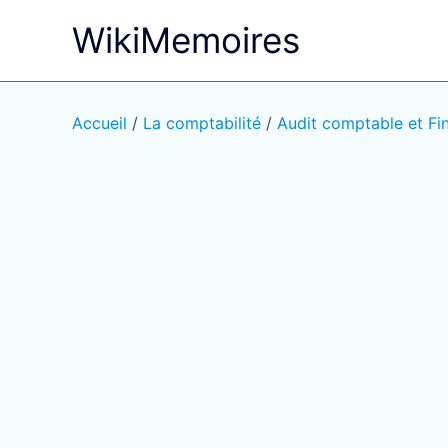
Aller
WikiMemoires
au
contenu
Accueil
/
La comptabilité
/
Audit comptable et Fi