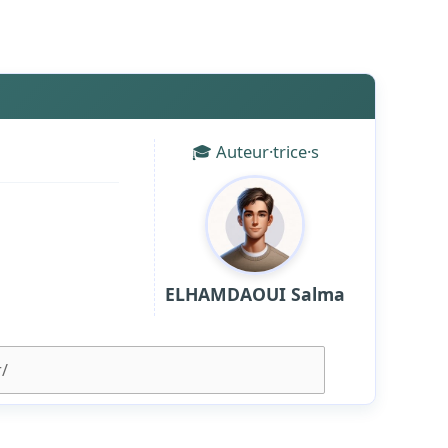
🎓 Auteur·trice·s
ELHAMDAOUI Salma