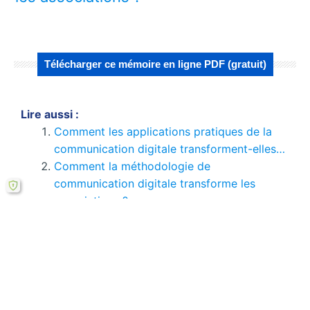
Télécharger ce mémoire en ligne PDF (gratuit)
Lire aussi :
Comment les applications pratiques de la
communication digitale transforment-elles…
Comment la méthodologie de
communication digitale transforme les
associations ?
Décryptage du succès en communication
des églises post-confessionnelles
Comment la méthodologie d'entretien semi-
directif révèle des résultats cruciaux ?
Quels résultats de la communication digitale
pour les associations ?