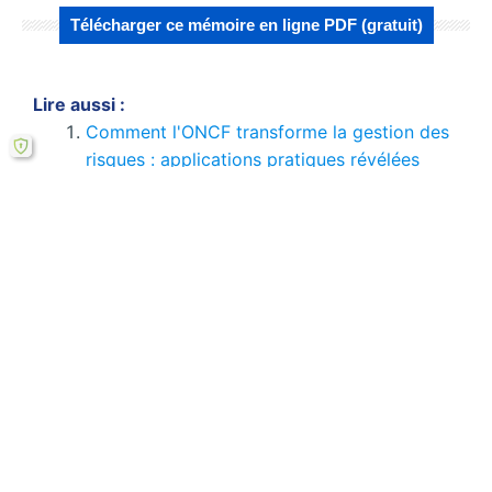
Télécharger ce mémoire en ligne PDF (gratuit)
Lire aussi :
Comment l'ONCF transforme la gestion des
risques : applications pratiques révélées
Analyse comparative des mesures de
gestion des risques à l'ONCF : Quelles…
Budgets prévisionnels du magasin Dell
Nomad Store situé à Paris
Le compte de résultat d'une entreprise
Comment l'approche méthodologique
transforme la gestion des risques dans le…
Déclarations des groupes, l’industrie
automobile française
Si le bouton de téléchargement ne répond pas,