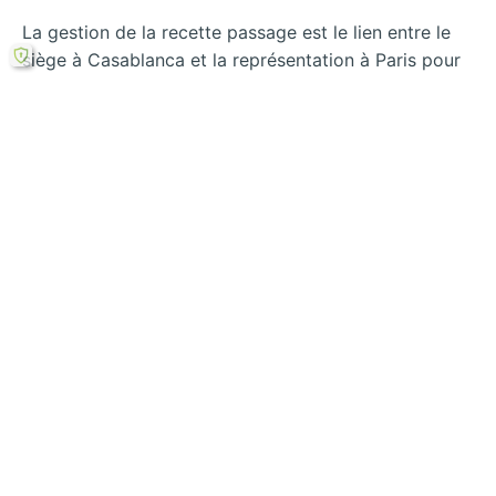
La gestion de la recette passage est le lien entre le
siège à Casablanca et la représentation à Paris pour
toutes les questions relatives à ce domaine. Cette
fonction a eu un apport remarquable à la maîtrise de
la recette commerciale. Ainsi, elle a permis de
renforcer la qualité du contrôle interne au sein de la
compagnie.
Rechercher
←
Comment
Comment le cadre
l’approche
théorique influence
méthodologique a
la comptabilité à